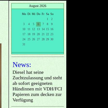
August 2026
Mo
Di
Mi
Do
Fr
Sa
So
1
2
3
4
5
6
7
8
9
10
11
12
13
14
15
16
17
18
19
20
21
22
23
24
25
26
27
28
29
30
31
News:
Diesel hat seine
Zuchtzulassung und steht
ab sofort geeigneten
Hündinnen mit VDH/FCI
Papieren zum decken zur
Verfügung