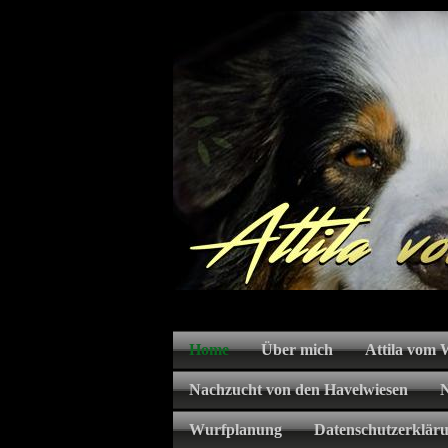
Home
Über mich
Attila vom
Nachzucht von den Havelwiesen
Wurfplanung
Datenschutzerklär