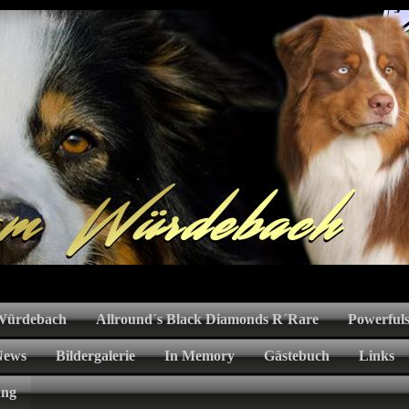
 Würdebach
Allround´s Black Diamonds R´Rare
Powerfuls
News
Bildergalerie
In Memory
Gästebuch
Links
ung