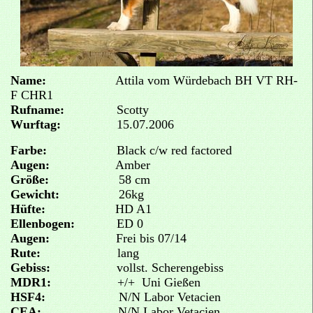
Name:
Attila vom Würdebach BH VT R
H-
F CHR1
Rufname:
Scotty
Wurftag:
15.07.2006
Farbe:
Black c/w red factored
Augen:
Amber
Größe:
58 cm
Gewicht:
26kg
Hüfte:
HD A1
Ellenbogen:
ED 0
Augen:
Frei bis 07/14
Rute:
lang
Gebiss:
vollst. Scherengebiss
MDR1:
+/+ Uni Gießen
HSF4
:
N
/
N Labor Vetacien
CEA:
N/N Labor Vetacien