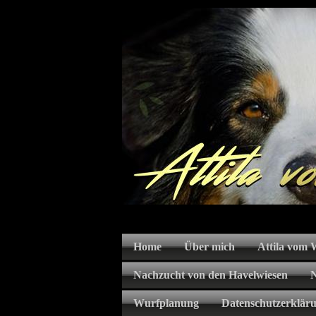
Home
Über mich
Attila vom
Nachzucht von den Havelwiesen
Wurfplanung
Datenschutzerklär