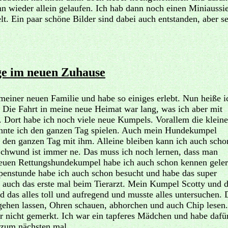
nn wieder allein gelaufen. Ich hab dann noch einen Miniaussi
t. Ein paar schöne Bilder sind dabei auch entstanden, aber s
age im neuen Zuhause
meiner neuen Familie und habe so einiges erlebt. Nun heiße i
. Die Fahrt in meine neue Heimat war lang, was ich aber mit
. Dort habe ich noch viele neue Kumpels. Vorallem die kleine
könnte ich den ganzen Tag spielen. Auch mein Hundekumpel
e den ganzen Tag mit ihm.
Alleine bleiben kann ich auch scho
 Schwund ist immer ne. Das muss ich noch lernen, dass man
uen Rettungshundekumpel habe ich auch schon kennen geler
enstunde habe ich auch schon besucht und habe das super
 auch das erste mal beim Tierarzt. Mein Kumpel Scotty und d
d das alles toll und aufregend und musste alles untersuchen. 
gehen lassen, Ohren schauen, abhorchen und auch Chip lesen.
r nicht gemerkt. Ich war ein tapferes Mädchen und habe dafü
 zum nächsten mal.