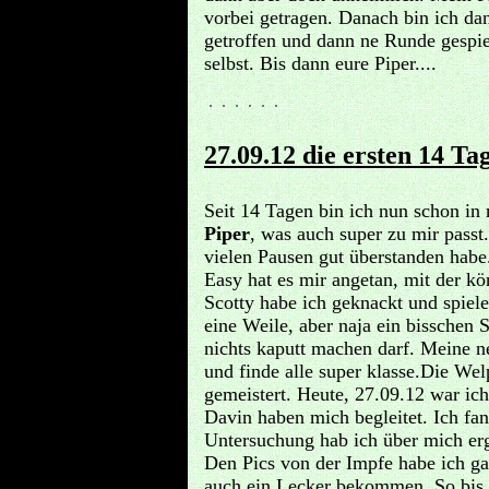
vorbei getragen. Danach bin ich da
getroffen und dann ne Runde gespiel
selbst. Bis dann eure Piper....
27.09.12 die ersten 14 T
Seit 14 Tagen bin ich nun schon in 
Piper
, was auch super zu mir passt
vielen Pausen gut überstanden habe
Easy hat es mir angetan, mit der 
Scotty habe ich geknackt und spiel
eine Weile, aber naja ein bisschen
nichts kaputt machen darf.
Meine ne
und finde alle super klasse.
Die Welp
gemeistert.
Heute, 27.09.12 war ich
Davin haben mich begleitet. Ich fan
Untersuchung hab ich über mich er
Den Pics von der Impfe habe ich ga
auch ein Lecker bekommen
.
So bis