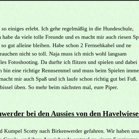
so einiges erlebt. Ich gehe regelmäßig in die Hundeschule,
h habe da viele tolle Freunde und es macht mir auch
riesen S
 so gut alleine bleiben. Habe schon 2 Fernsehkabel und ne
Frauchen nicht so toll. Naja muss ich mich wohl langsam
le
s Fo
toshooting. Da d
ur
fte ich flitzen und spielen und dabei
h bin eine richtige
Rennsemmel und muss beim Spielen imme
acht mir auch Spaß und ich laufe sch
on richtig gut bei Fuß.
bissel üben. So mehr beim nächsten mal, eure Piper.
nwerder bei den Aussies von den Havelwies
nd Kumpel Scotty nach Birkenwerder gefahren
. Wir haben un