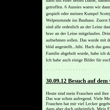
dann mit einer netten Dame, namen
getroffen. 6 Aussies waren wir da
gespielt oder meinen Kumpel Scotty
Welpenstunde ins Bauhaus. Zuerst h
sind alle ordenlich an der Leine da
brav an der Leine mitgelaufen. Dri
aufnehmen sollen. Das wurde mit d
blöd angestellt...hihi. Hach das g
Familie abgeholt wurde, habe ich d
Ich habe auch einige Bilder für euc
30.09.12 Besuch auf dem
Heute sind mein Frauchen und ihre
Das war schon aufregend. Viele Me
Frauchen hat mir viel Lecker gege
dann aber doch unheimlich. Mein 