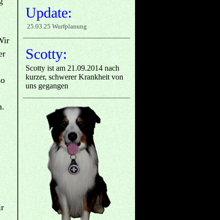
g
Update:
25.03.25 Wurfplanung
Wir
Scotty:
er
Scotty ist am 21.09.2014 nach
kurzer, schwerer Krankheit von
so
uns gegangen
h.
ir