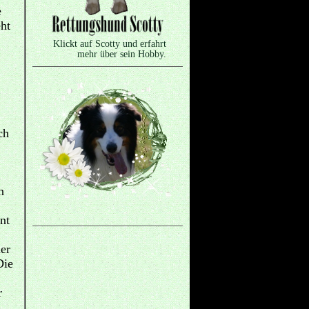
e
eht
Klickt auf Scotty und erfahrt
mehr über sein Hobby.
ch
n
nt
er
Die
r