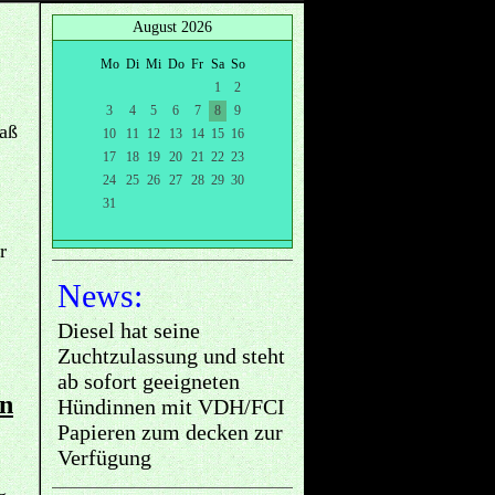
August 2026
Mo
Di
Mi
Do
Fr
Sa
So
1
2
3
4
5
6
7
8
9
paß
10
11
12
13
14
15
16
17
18
19
20
21
22
23
24
25
26
27
28
29
30
31
r
News:
Diesel hat seine
Zuchtzulassung und steht
ab sofort geeigneten
en
Hündinnen mit VDH/FCI
Papieren zum decken zur
Verfügung
s