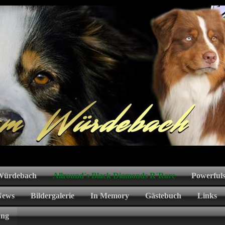
 Würdebach
Allround´s Black Diamonds R´Rare
Powerfuls
News
Bildergalerie
In Memory
Gästebuch
Links
ung