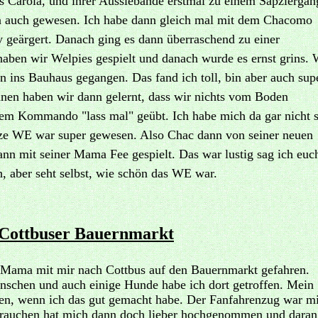
s Carola, und ihrer Aussiebande erstmal zu einem Sapziergan
nn auch gewesen. Ich habe dann gleich mal mit dem Chacomo
 geärgert. Danach ging es dann überraschend zu einer
aben wir Welpies gespielt und danach wurde es ernst grins. 
nn ins Bauhaus gegangen. Das fand ich toll, bin aber auch sup
nnen haben wir dann gelernt, dass wir nichts vom Boden
em Kommando "lass mal" geübt. Ich habe mich da gar nicht 
anze WE war super gewesen. Also Chac dann von seiner neuen
ann mit seiner Mama Fee gespielt. Das war lustig sag ich euc
h, aber seht selbst, wie schön das WE war.
 Cottbuser Bauernmarkt
 Mama mit mir nach Cottbus auf den Bauernmarkt gefahren.
nschen und auch einige Hunde habe ich dort getroffen. Mein
ben, wenn ich das gut gemacht habe. Der Fanfahrenzug war m
Frauchen hat mich dann doch lieber hochgenommen und daran